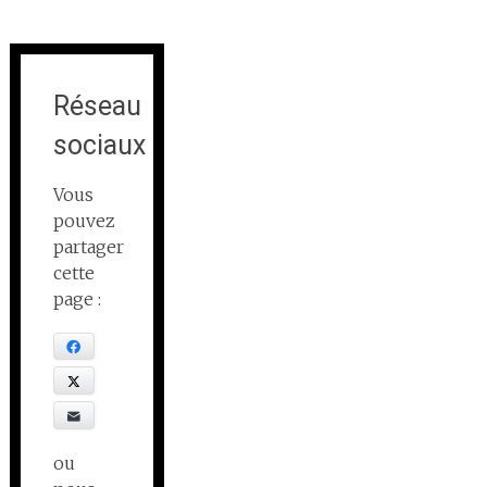
Réseau
sociaux
Vous
pouvez
partager
cette
page :
Facebook
X
E-mail
ou