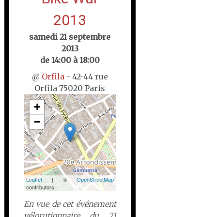
2013
samedi 21 septembre
2013
de 14:00 à 18:00
@
Orfila
- 42-44 rue
Orfila 75020 Paris
+
−
Leaflet
| ©
OpenStreetMap
contributors
En vue de cet événement
vélorutionnaire du 21