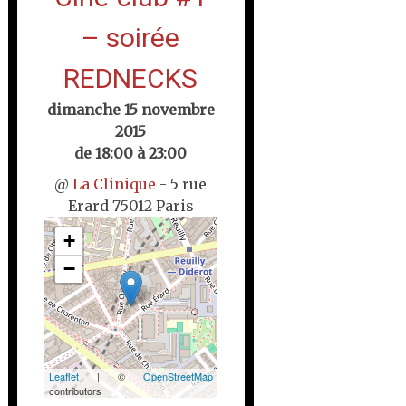
– soirée
REDNECKS
dimanche 15 novembre
2015
de 18:00 à 23:00
@
La Clinique
- 5 rue
Erard 75012 Paris
+
−
Leaflet
| ©
OpenStreetMap
contributors