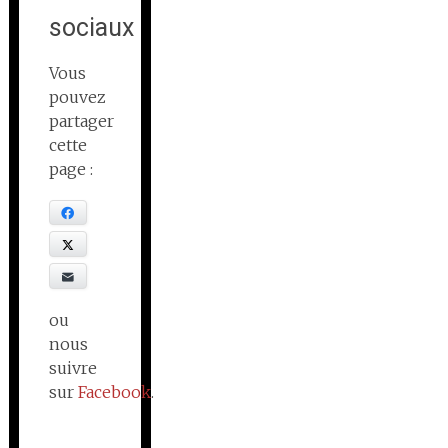
sociaux
Vous
pouvez
partager
cette
page :
Facebook
X
E-mail
ou
nous
suivre
sur
Facebook
.