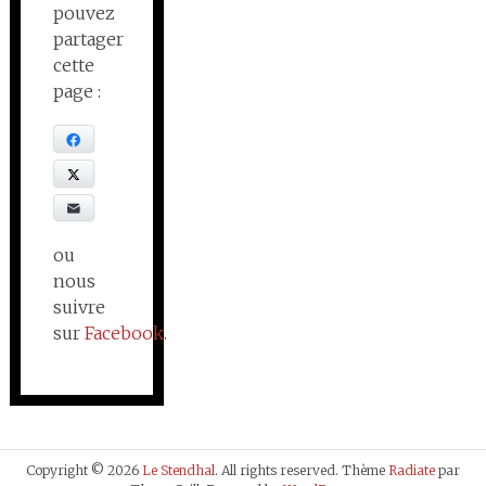
pouvez
partager
cette
page :
Facebook
X
E-mail
ou
nous
suivre
sur
Facebook
.
Copyright © 2026
Le Stendhal
. All rights reserved. Thème
Radiate
par