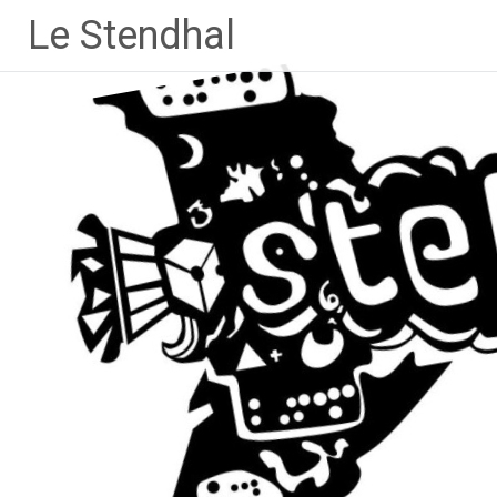
Aller
Le Stendhal
au
contenu
principal