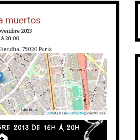
la muertos
ovembre 2013
 à 20:00
 Stendhal 75020 Paris
Leaflet
| ©
OpenStreetMap
contributors