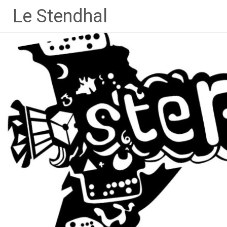
Aller
Le Stendhal
au
contenu
principal