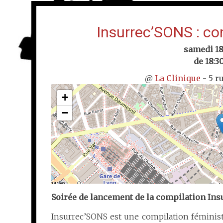
Insurrec’SONS : co
samedi 18
de 18:30
@
La Clinique
- 5 r
+
−
Soirée de lancement de la compilation In
Insurrec’SONS est une compilation féminist