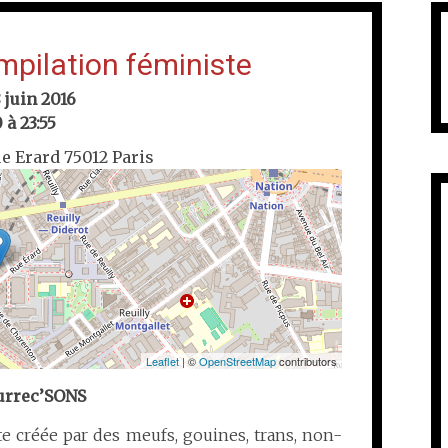
mpilation féministe
 juin 2016
 à 23:55
ue Erard 75012 Paris
Leaflet
| ©
OpenStreetMap
contributors
surrec’SONS
e créée par des meufs, gouines, trans, non-