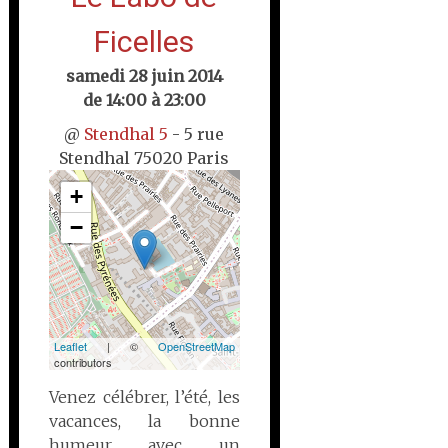
Ficelles
samedi 28 juin 2014
de 14:00 à 23:00
@
Stendhal 5
- 5 rue
Stendhal 75020 Paris
+
−
Leaflet
| ©
OpenStreetMap
contributors
Venez célébrer, l’été, les
vacances, la bonne
humeur avec un