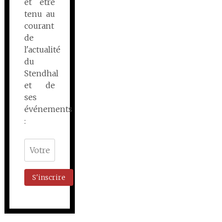
et être
tenu au
courant
de
l'actualité
du
Stendhal
et de
ses
événements
: