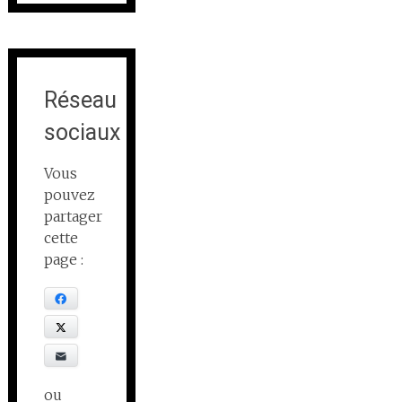
Réseau
sociaux
Vous
pouvez
partager
cette
page :
Facebook
X
E-mail
ou