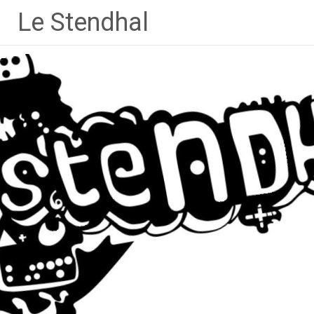
Aller
Le Stendhal
au
contenu
principal