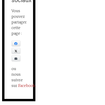
sociaux
Vous
pouvez
partager
cette
page :
Facebook
X
E-mail
ou
nous
suivre
sur
Facebook
.