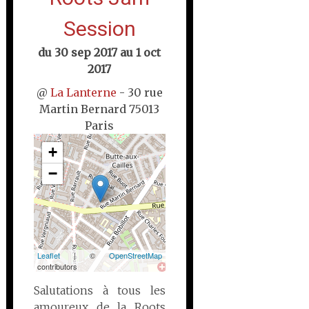
Session
du
30 sep 2017
au
1 oct
2017
@
La Lanterne
- 30 rue
Martin Bernard 75013
Paris
+
−
Leaflet
| ©
OpenStreetMap
contributors
Salutations à tous les
amoureux de la Roots