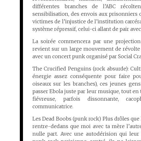
différentes branches de l’ABC récol
sensibilisation, des envois aux prisonniers o
victimes de l’injustice de l’institution carcér
système répressif, celui-ci allant de pair avec 
La soirée commencera par une projection
revient sur un large mouvement de révolte 
avec un concert punk or
ganisé par Social C
The Crucified Penguins (rock absurde): Cul
énergie assez conséquente pour faire pou
oiseaux sur les branches), ces jeunes gen
passer Ebola juste par leur musique, tout en 
fiévreuse, parfois dissonnante, cac
communicatrice.
Les Dead Boobs (punk rock) Plus drôles que l
rentre-dedans que moi avec ta mère l’autre 
nulle part. Avec une autodérision qui leu