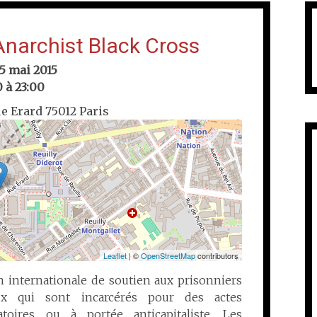
’Anarchist Black Cross
5 mai 2015
 à 23:00
ue Erard 75012 Paris
Leaflet
| ©
OpenStreetMap
contributors
n internationale de soutien aux prisonniers
ux qui sont incarcérés pour des actes
natoires ou à portée anticapitaliste. Les