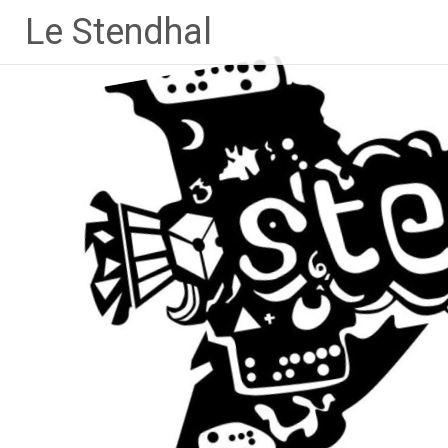
Aller
Le Stendhal
au
contenu
principal