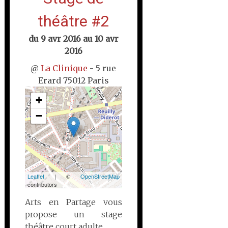
théâtre #2
du
9 avr 2016
au
10 avr
2016
@
La Clinique
- 5 rue
Erard 75012 Paris
+
−
Leaflet
| ©
OpenStreetMap
contributors
Arts en Partage vous
propose un stage
théâtre court adulte.